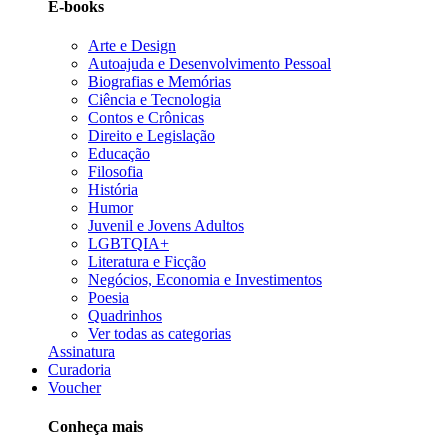
E-books
Arte e Design
Autoajuda e Desenvolvimento Pessoal
Biografias e Memórias
Ciência e Tecnologia
Contos e Crônicas
Direito e Legislação
Educação
Filosofia
História
Humor
Juvenil e Jovens Adultos
LGBTQIA+
Literatura e Ficção
Negócios, Economia e Investimentos
Poesia
Quadrinhos
Ver todas as categorias
Assinatura
Curadoria
Voucher
Conheça mais