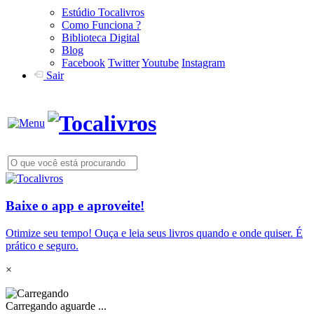
Estúdio Tocalivros
Como Funciona ?
Biblioteca Digital
Blog
Facebook
Twitter
Youtube
Instagram
Sair
Baixe o app e aproveite!
Otimize seu tempo! Ouça e leia seus livros quando e onde quiser. É
prático e seguro.
×
Carregando aguarde ...