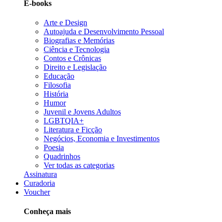
E-books
Arte e Design
Autoajuda e Desenvolvimento Pessoal
Biografias e Memórias
Ciência e Tecnologia
Contos e Crônicas
Direito e Legislação
Educação
Filosofia
História
Humor
Juvenil e Jovens Adultos
LGBTQIA+
Literatura e Ficção
Negócios, Economia e Investimentos
Poesia
Quadrinhos
Ver todas as categorias
Assinatura
Curadoria
Voucher
Conheça mais