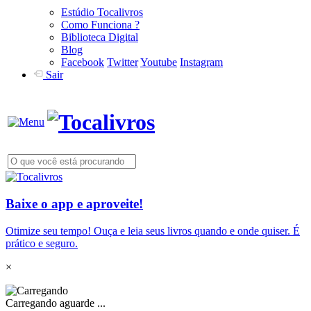
Estúdio Tocalivros
Como Funciona ?
Biblioteca Digital
Blog
Facebook
Twitter
Youtube
Instagram
Sair
Baixe o app e aproveite!
Otimize seu tempo! Ouça e leia seus livros quando e onde quiser. É
prático e seguro.
×
Carregando aguarde ...