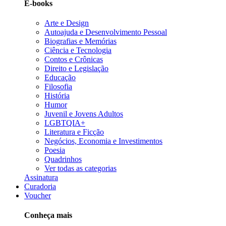
E-books
Arte e Design
Autoajuda e Desenvolvimento Pessoal
Biografias e Memórias
Ciência e Tecnologia
Contos e Crônicas
Direito e Legislação
Educação
Filosofia
História
Humor
Juvenil e Jovens Adultos
LGBTQIA+
Literatura e Ficção
Negócios, Economia e Investimentos
Poesia
Quadrinhos
Ver todas as categorias
Assinatura
Curadoria
Voucher
Conheça mais