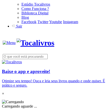
Estúdio Tocalivros
Como Funciona ?
Biblioteca Digital
Blog
Facebook
Twitter
Youtube
Instagram
Sair
Baixe o app e aproveite!
Otimize seu tempo! Ouça e leia seus livros quando e onde quiser. É
prático e seguro.
×
Carregando aguarde ...