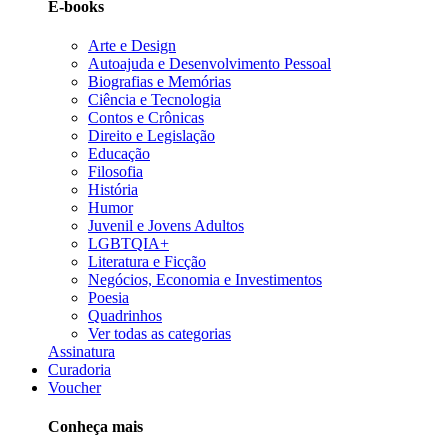
E-books
Arte e Design
Autoajuda e Desenvolvimento Pessoal
Biografias e Memórias
Ciência e Tecnologia
Contos e Crônicas
Direito e Legislação
Educação
Filosofia
História
Humor
Juvenil e Jovens Adultos
LGBTQIA+
Literatura e Ficção
Negócios, Economia e Investimentos
Poesia
Quadrinhos
Ver todas as categorias
Assinatura
Curadoria
Voucher
Conheça mais