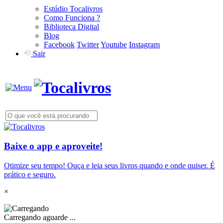
Estúdio Tocalivros
Como Funciona ?
Biblioteca Digital
Blog
Facebook
Twitter
Youtube
Instagram
Sair
Baixe o app e aproveite!
Otimize seu tempo! Ouça e leia seus livros quando e onde quiser. É
prático e seguro.
×
Carregando aguarde ...