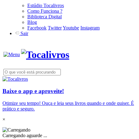
Estúdio Tocalivros
Como Funciona ?
Biblioteca Digital
Blog
Facebook
Twitter
Youtube
Instagram
Sair
Baixe o app e aproveite!
Otimize seu tempo! Ouça e leia seus livros quando e onde quiser. É
prático e seguro.
×
Carregando aguarde ...