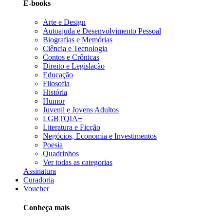
E-books
Arte e Design
Autoajuda e Desenvolvimento Pessoal
Biografias e Memórias
Ciência e Tecnologia
Contos e Crônicas
Direito e Legislação
Educação
Filosofia
História
Humor
Juvenil e Jovens Adultos
LGBTQIA+
Literatura e Ficção
Negócios, Economia e Investimentos
Poesia
Quadrinhos
Ver todas as categorias
Assinatura
Curadoria
Voucher
Conheça mais