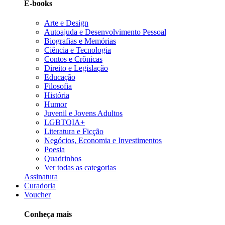
E-books
Arte e Design
Autoajuda e Desenvolvimento Pessoal
Biografias e Memórias
Ciência e Tecnologia
Contos e Crônicas
Direito e Legislação
Educação
Filosofia
História
Humor
Juvenil e Jovens Adultos
LGBTQIA+
Literatura e Ficção
Negócios, Economia e Investimentos
Poesia
Quadrinhos
Ver todas as categorias
Assinatura
Curadoria
Voucher
Conheça mais