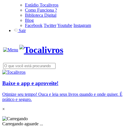
Estúdio Tocalivros
Como Funciona ?
Biblioteca Digital
Blog
Facebook
Twitter
Youtube
Instagram
Sair
Baixe o app e aproveite!
Otimize seu tempo! Ouça e leia seus livros quando e onde quiser. É
prático e seguro.
×
Carregando aguarde ...