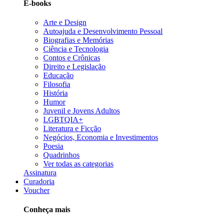
E-books
Arte e Design
Autoajuda e Desenvolvimento Pessoal
Biografias e Memórias
Ciência e Tecnologia
Contos e Crônicas
Direito e Legislação
Educação
Filosofia
História
Humor
Juvenil e Jovens Adultos
LGBTQIA+
Literatura e Ficção
Negócios, Economia e Investimentos
Poesia
Quadrinhos
Ver todas as categorias
Assinatura
Curadoria
Voucher
Conheça mais