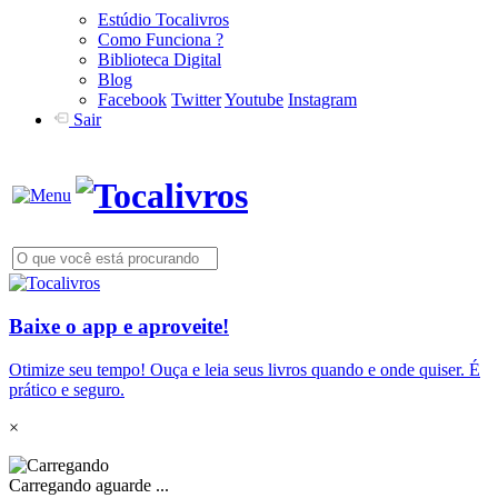
Estúdio Tocalivros
Como Funciona ?
Biblioteca Digital
Blog
Facebook
Twitter
Youtube
Instagram
Sair
Baixe o app e aproveite!
Otimize seu tempo! Ouça e leia seus livros quando e onde quiser. É
prático e seguro.
×
Carregando aguarde ...