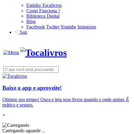
Estúdio Tocalivros
Como Funciona ?
Biblioteca Digital
Blog
Facebook
Twitter
Youtube
Instagram
Sair
Baixe o app e aproveite!
Otimize seu tempo! Ouça e leia seus livros quando e onde quiser. É
prático e seguro.
×
Carregando aguarde ...