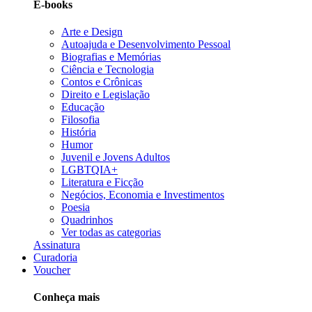
E-books
Arte e Design
Autoajuda e Desenvolvimento Pessoal
Biografias e Memórias
Ciência e Tecnologia
Contos e Crônicas
Direito e Legislação
Educação
Filosofia
História
Humor
Juvenil e Jovens Adultos
LGBTQIA+
Literatura e Ficção
Negócios, Economia e Investimentos
Poesia
Quadrinhos
Ver todas as categorias
Assinatura
Curadoria
Voucher
Conheça mais