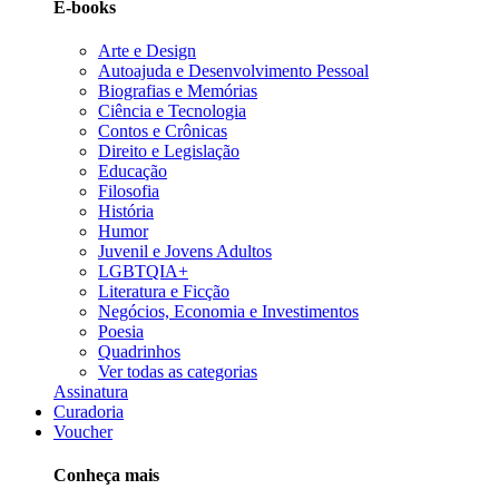
E-books
Arte e Design
Autoajuda e Desenvolvimento Pessoal
Biografias e Memórias
Ciência e Tecnologia
Contos e Crônicas
Direito e Legislação
Educação
Filosofia
História
Humor
Juvenil e Jovens Adultos
LGBTQIA+
Literatura e Ficção
Negócios, Economia e Investimentos
Poesia
Quadrinhos
Ver todas as categorias
Assinatura
Curadoria
Voucher
Conheça mais