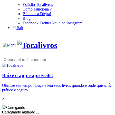
Estúdio Tocalivros
Como Funciona ?
Biblioteca Digital
Blog
Facebook
Twitter
Youtube
Instagram
Sair
Baixe o app e aproveite!
Otimize seu tempo! Ouça e leia seus livros quando e onde quiser. É
prático e seguro.
×
Carregando aguarde ...