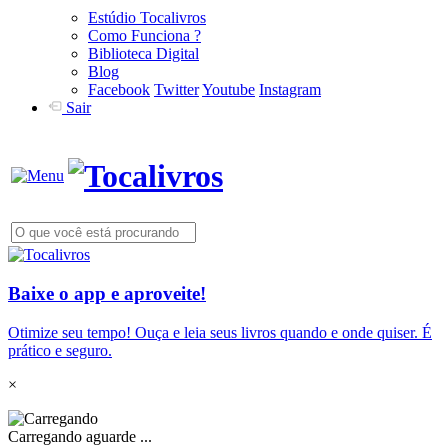
Estúdio Tocalivros
Como Funciona ?
Biblioteca Digital
Blog
Facebook
Twitter
Youtube
Instagram
Sair
Baixe o app e aproveite!
Otimize seu tempo! Ouça e leia seus livros quando e onde quiser. É
prático e seguro.
×
Carregando aguarde ...