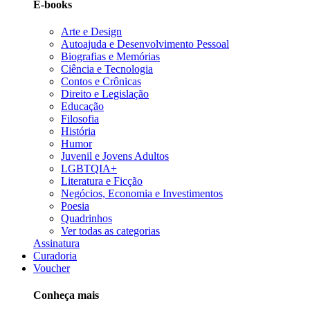
E-books
Arte e Design
Autoajuda e Desenvolvimento Pessoal
Biografias e Memórias
Ciência e Tecnologia
Contos e Crônicas
Direito e Legislação
Educação
Filosofia
História
Humor
Juvenil e Jovens Adultos
LGBTQIA+
Literatura e Ficção
Negócios, Economia e Investimentos
Poesia
Quadrinhos
Ver todas as categorias
Assinatura
Curadoria
Voucher
Conheça mais