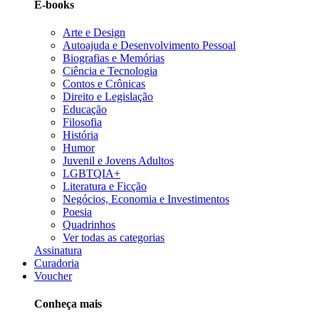
E-books
Arte e Design
Autoajuda e Desenvolvimento Pessoal
Biografias e Memórias
Ciência e Tecnologia
Contos e Crônicas
Direito e Legislação
Educação
Filosofia
História
Humor
Juvenil e Jovens Adultos
LGBTQIA+
Literatura e Ficção
Negócios, Economia e Investimentos
Poesia
Quadrinhos
Ver todas as categorias
Assinatura
Curadoria
Voucher
Conheça mais