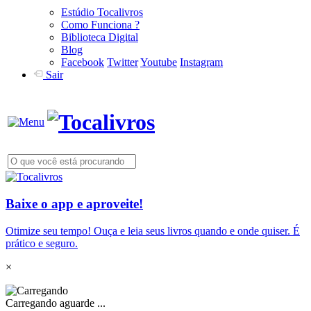
Estúdio Tocalivros
Como Funciona ?
Biblioteca Digital
Blog
Facebook
Twitter
Youtube
Instagram
Sair
Baixe o app e aproveite!
Otimize seu tempo! Ouça e leia seus livros quando e onde quiser. É
prático e seguro.
×
Carregando aguarde ...