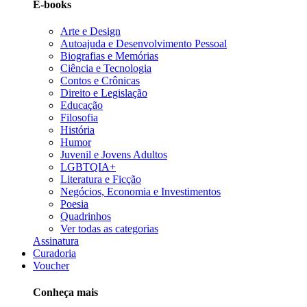
E-books
Arte e Design
Autoajuda e Desenvolvimento Pessoal
Biografias e Memórias
Ciência e Tecnologia
Contos e Crônicas
Direito e Legislação
Educação
Filosofia
História
Humor
Juvenil e Jovens Adultos
LGBTQIA+
Literatura e Ficção
Negócios, Economia e Investimentos
Poesia
Quadrinhos
Ver todas as categorias
Assinatura
Curadoria
Voucher
Conheça mais