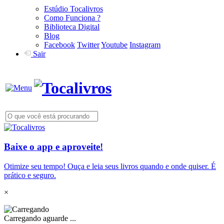
Estúdio Tocalivros
Como Funciona ?
Biblioteca Digital
Blog
Facebook
Twitter
Youtube
Instagram
Sair
Baixe o app e aproveite!
Otimize seu tempo! Ouça e leia seus livros quando e onde quiser. É
prático e seguro.
×
Carregando aguarde ...