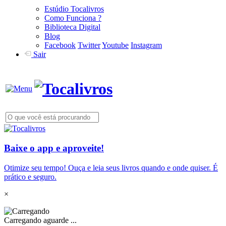
Estúdio Tocalivros
Como Funciona ?
Biblioteca Digital
Blog
Facebook
Twitter
Youtube
Instagram
Sair
Baixe o app e aproveite!
Otimize seu tempo! Ouça e leia seus livros quando e onde quiser. É
prático e seguro.
×
Carregando aguarde ...