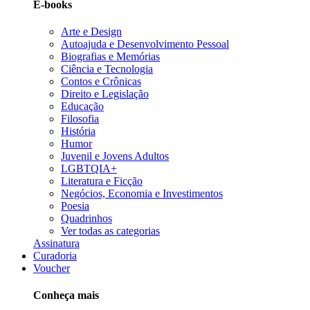
E-books
Arte e Design
Autoajuda e Desenvolvimento Pessoal
Biografias e Memórias
Ciência e Tecnologia
Contos e Crônicas
Direito e Legislação
Educação
Filosofia
História
Humor
Juvenil e Jovens Adultos
LGBTQIA+
Literatura e Ficção
Negócios, Economia e Investimentos
Poesia
Quadrinhos
Ver todas as categorias
Assinatura
Curadoria
Voucher
Conheça mais