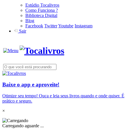
Estúdio Tocalivros
Como Funciona ?
Biblioteca Digital
Blog
Facebook
Twitter
Youtube
Instagram
Sair
Baixe o app e aproveite!
Otimize seu tempo! Ouça e leia seus livros quando e onde quiser. É
prático e seguro.
×
Carregando aguarde ...