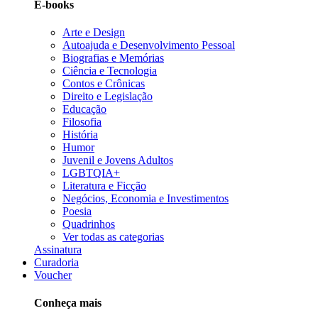
E-books
Arte e Design
Autoajuda e Desenvolvimento Pessoal
Biografias e Memórias
Ciência e Tecnologia
Contos e Crônicas
Direito e Legislação
Educação
Filosofia
História
Humor
Juvenil e Jovens Adultos
LGBTQIA+
Literatura e Ficção
Negócios, Economia e Investimentos
Poesia
Quadrinhos
Ver todas as categorias
Assinatura
Curadoria
Voucher
Conheça mais