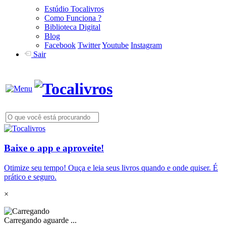
Estúdio Tocalivros
Como Funciona ?
Biblioteca Digital
Blog
Facebook
Twitter
Youtube
Instagram
Sair
Baixe o app e aproveite!
Otimize seu tempo! Ouça e leia seus livros quando e onde quiser. É
prático e seguro.
×
Carregando aguarde ...