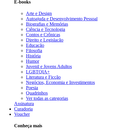
E-books
Arte e Design
Autoajuda e Desenvolvimento Pessoal
Biografias e Memórias
Ciência e Tecnologia
Contos e Crônicas
Direito e Legislação
Educação
Filosofia
História
Humor
Juvenil e Jovens Adultos
LGBTQIA+
Literatura e Ficção
Negócios, Economia e Investimentos
Poesia
Quadrinhos
Ver todas as categorias
Assinatura
Curadoria
Voucher
Conheça mais