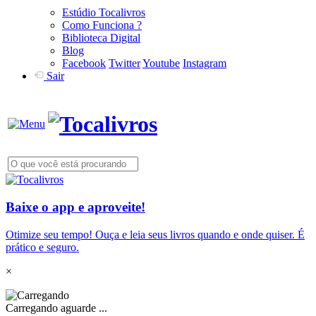
Estúdio Tocalivros
Como Funciona ?
Biblioteca Digital
Blog
Facebook
Twitter
Youtube
Instagram
Sair
Baixe o app e aproveite!
Otimize seu tempo! Ouça e leia seus livros quando e onde quiser. É
prático e seguro.
×
Carregando aguarde ...