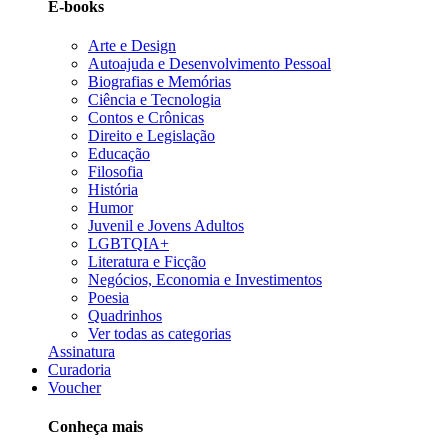
E-books
Arte e Design
Autoajuda e Desenvolvimento Pessoal
Biografias e Memórias
Ciência e Tecnologia
Contos e Crônicas
Direito e Legislação
Educação
Filosofia
História
Humor
Juvenil e Jovens Adultos
LGBTQIA+
Literatura e Ficção
Negócios, Economia e Investimentos
Poesia
Quadrinhos
Ver todas as categorias
Assinatura
Curadoria
Voucher
Conheça mais