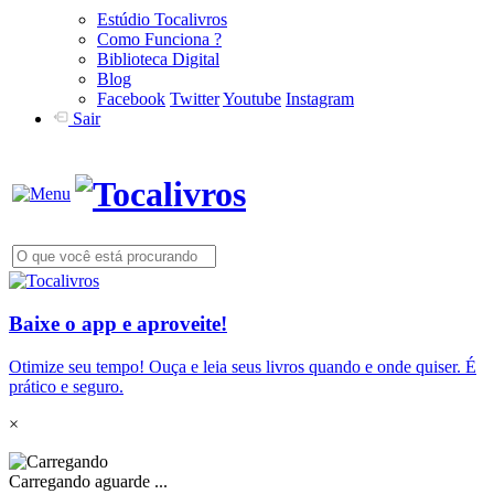
Estúdio Tocalivros
Como Funciona ?
Biblioteca Digital
Blog
Facebook
Twitter
Youtube
Instagram
Sair
Baixe o app e aproveite!
Otimize seu tempo! Ouça e leia seus livros quando e onde quiser. É
prático e seguro.
×
Carregando aguarde ...