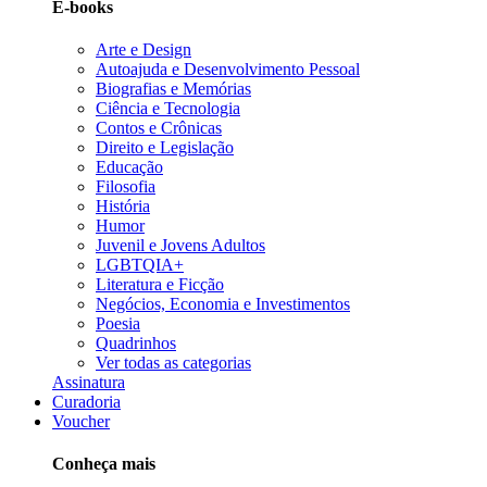
E-books
Arte e Design
Autoajuda e Desenvolvimento Pessoal
Biografias e Memórias
Ciência e Tecnologia
Contos e Crônicas
Direito e Legislação
Educação
Filosofia
História
Humor
Juvenil e Jovens Adultos
LGBTQIA+
Literatura e Ficção
Negócios, Economia e Investimentos
Poesia
Quadrinhos
Ver todas as categorias
Assinatura
Curadoria
Voucher
Conheça mais