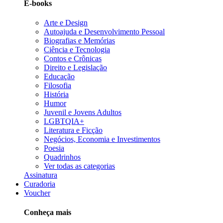
E-books
Arte e Design
Autoajuda e Desenvolvimento Pessoal
Biografias e Memórias
Ciência e Tecnologia
Contos e Crônicas
Direito e Legislação
Educação
Filosofia
História
Humor
Juvenil e Jovens Adultos
LGBTQIA+
Literatura e Ficção
Negócios, Economia e Investimentos
Poesia
Quadrinhos
Ver todas as categorias
Assinatura
Curadoria
Voucher
Conheça mais