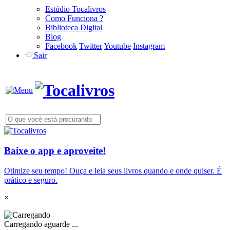
Estúdio Tocalivros
Como Funciona ?
Biblioteca Digital
Blog
Facebook
Twitter
Youtube
Instagram
Sair
Baixe o app e aproveite!
Otimize seu tempo! Ouça e leia seus livros quando e onde quiser. É
prático e seguro.
×
Carregando aguarde ...