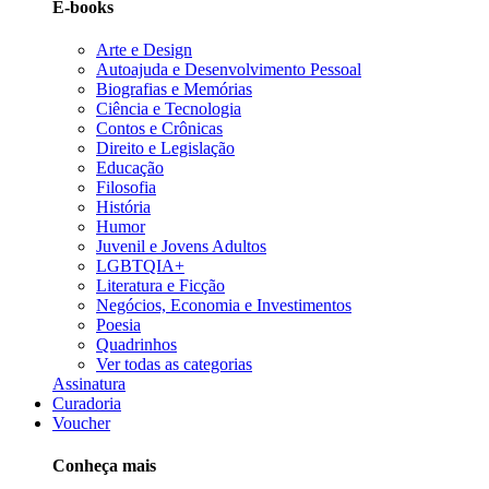
E-books
Arte e Design
Autoajuda e Desenvolvimento Pessoal
Biografias e Memórias
Ciência e Tecnologia
Contos e Crônicas
Direito e Legislação
Educação
Filosofia
História
Humor
Juvenil e Jovens Adultos
LGBTQIA+
Literatura e Ficção
Negócios, Economia e Investimentos
Poesia
Quadrinhos
Ver todas as categorias
Assinatura
Curadoria
Voucher
Conheça mais