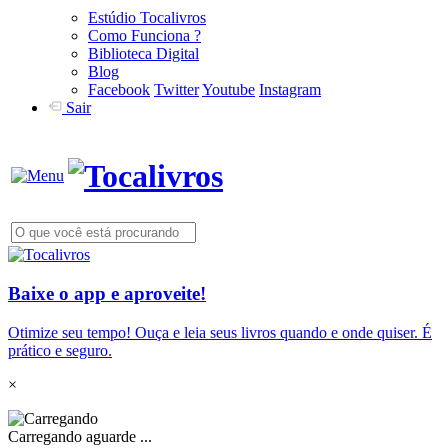
Estúdio Tocalivros
Como Funciona ?
Biblioteca Digital
Blog
Facebook
Twitter
Youtube
Instagram
Sair
Baixe o app e aproveite!
Otimize seu tempo! Ouça e leia seus livros quando e onde quiser. É
prático e seguro.
×
Carregando aguarde ...