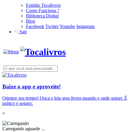
Estúdio Tocalivros
Como Funciona ?
Biblioteca Digital
Blog
Facebook
Twitter
Youtube
Instagram
Sair
Baixe o app e aproveite!
Otimize seu tempo! Ouça e leia seus livros quando e onde quiser. É
prático e seguro.
×
Carregando aguarde ...