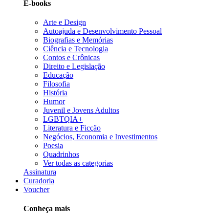
E-books
Arte e Design
Autoajuda e Desenvolvimento Pessoal
Biografias e Memórias
Ciência e Tecnologia
Contos e Crônicas
Direito e Legislação
Educação
Filosofia
História
Humor
Juvenil e Jovens Adultos
LGBTQIA+
Literatura e Ficção
Negócios, Economia e Investimentos
Poesia
Quadrinhos
Ver todas as categorias
Assinatura
Curadoria
Voucher
Conheça mais