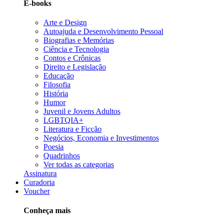
E-books
Arte e Design
Autoajuda e Desenvolvimento Pessoal
Biografias e Memórias
Ciência e Tecnologia
Contos e Crônicas
Direito e Legislação
Educação
Filosofia
História
Humor
Juvenil e Jovens Adultos
LGBTQIA+
Literatura e Ficção
Negócios, Economia e Investimentos
Poesia
Quadrinhos
Ver todas as categorias
Assinatura
Curadoria
Voucher
Conheça mais