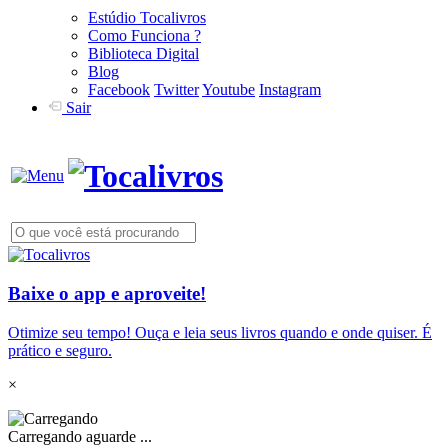
Estúdio Tocalivros
Como Funciona ?
Biblioteca Digital
Blog
Facebook
Twitter
Youtube
Instagram
Sair
Baixe o app e aproveite!
Otimize seu tempo! Ouça e leia seus livros quando e onde quiser. É
prático e seguro.
×
Carregando aguarde ...