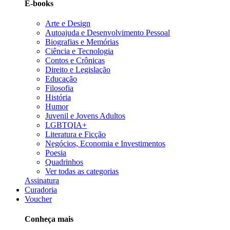
E-books
Arte e Design
Autoajuda e Desenvolvimento Pessoal
Biografias e Memórias
Ciência e Tecnologia
Contos e Crônicas
Direito e Legislação
Educação
Filosofia
História
Humor
Juvenil e Jovens Adultos
LGBTQIA+
Literatura e Ficção
Negócios, Economia e Investimentos
Poesia
Quadrinhos
Ver todas as categorias
Assinatura
Curadoria
Voucher
Conheça mais