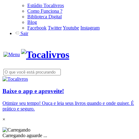
Estúdio Tocalivros
Como Funciona ?
Biblioteca Digital
Blog
Facebook
Twitter
Youtube
Instagram
Sair
Baixe o app e aproveite!
Otimize seu tempo! Ouça e leia seus livros quando e onde quiser. É
prático e seguro.
×
Carregando aguarde ...