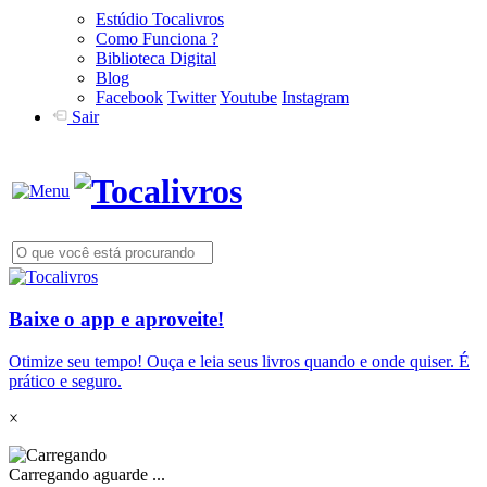
Estúdio Tocalivros
Como Funciona ?
Biblioteca Digital
Blog
Facebook
Twitter
Youtube
Instagram
Sair
Baixe o app e aproveite!
Otimize seu tempo! Ouça e leia seus livros quando e onde quiser. É
prático e seguro.
×
Carregando aguarde ...