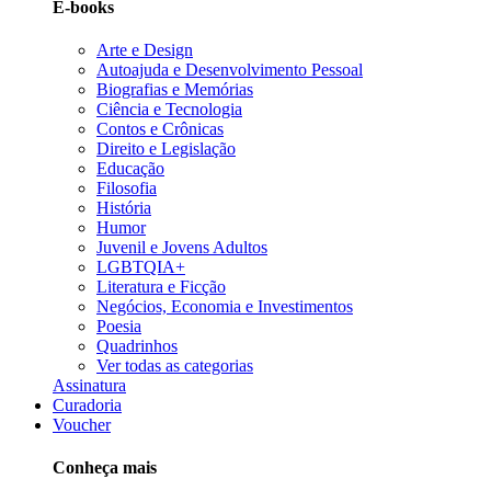
E-books
Arte e Design
Autoajuda e Desenvolvimento Pessoal
Biografias e Memórias
Ciência e Tecnologia
Contos e Crônicas
Direito e Legislação
Educação
Filosofia
História
Humor
Juvenil e Jovens Adultos
LGBTQIA+
Literatura e Ficção
Negócios, Economia e Investimentos
Poesia
Quadrinhos
Ver todas as categorias
Assinatura
Curadoria
Voucher
Conheça mais