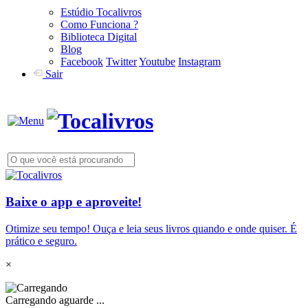
Estúdio Tocalivros
Como Funciona ?
Biblioteca Digital
Blog
Facebook
Twitter
Youtube
Instagram
Sair
Baixe o app e aproveite!
Otimize seu tempo! Ouça e leia seus livros quando e onde quiser. É
prático e seguro.
×
Carregando aguarde ...