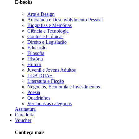
E-books
Arte e Design
Autoajuda e Desenvolvimento Pessoal
Biografias e Memórias
Ciência e Tecnologia
Contos e Crônicas
Direito e Legislação
Educação
Filosofia
História
Humor
Juvenil e Jovens Adultos
LGBTQIA+
Literatura e Ficção
Negócios, Economia e Investimentos
Poesia
Quadrinhos
Ver todas as categorias
Assinatura
Curadoria
Voucher
Conheça mais