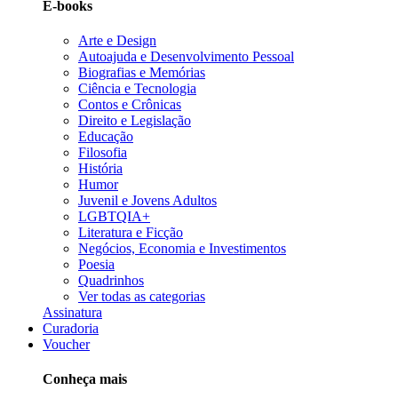
E-books
Arte e Design
Autoajuda e Desenvolvimento Pessoal
Biografias e Memórias
Ciência e Tecnologia
Contos e Crônicas
Direito e Legislação
Educação
Filosofia
História
Humor
Juvenil e Jovens Adultos
LGBTQIA+
Literatura e Ficção
Negócios, Economia e Investimentos
Poesia
Quadrinhos
Ver todas as categorias
Assinatura
Curadoria
Voucher
Conheça mais