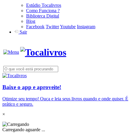
Estúdio Tocalivros
Como Funciona ?
Biblioteca Digital
Blog
Facebook
Twitter
Youtube
Instagram
Sair
Baixe o app e aproveite!
Otimize seu tempo! Ouça e leia seus livros quando e onde quiser. É
prático e seguro.
×
Carregando aguarde ...