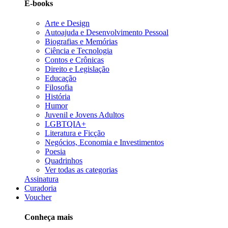
E-books
Arte e Design
Autoajuda e Desenvolvimento Pessoal
Biografias e Memórias
Ciência e Tecnologia
Contos e Crônicas
Direito e Legislação
Educação
Filosofia
História
Humor
Juvenil e Jovens Adultos
LGBTQIA+
Literatura e Ficção
Negócios, Economia e Investimentos
Poesia
Quadrinhos
Ver todas as categorias
Assinatura
Curadoria
Voucher
Conheça mais