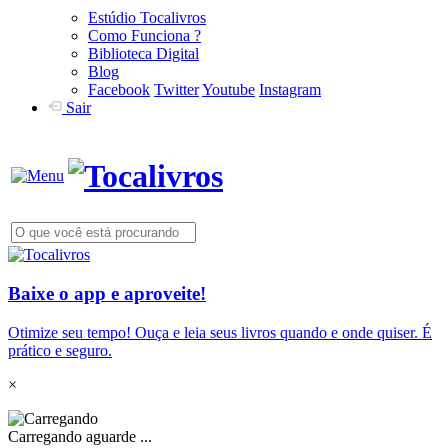
Estúdio Tocalivros
Como Funciona ?
Biblioteca Digital
Blog
Facebook
Twitter
Youtube
Instagram
Sair
Baixe o app e aproveite!
Otimize seu tempo! Ouça e leia seus livros quando e onde quiser. É
prático e seguro.
×
Carregando aguarde ...