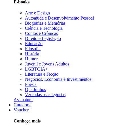
E-books
Arte e Design
Autoajuda e Desenvolvimento Pessoal
Biografias e Memórias
Ciência e Tecnologia
Contos e Crônicas
Direito e Legislação
Educação
Filosofia
História
Humor
Juvenil e Jovens Adultos
LGBTQIA+
Literatura e Ficção
Negócios, Economia e Investimentos
Poesia
Quadrinhos
Ver todas as categorias
Assinatura
Curadoria
Voucher
Conheça mais