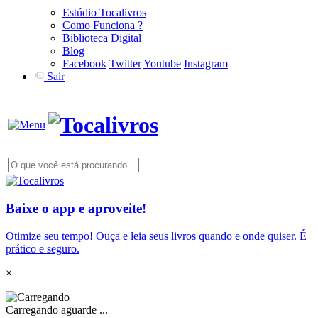
Estúdio Tocalivros
Como Funciona ?
Biblioteca Digital
Blog
Facebook
Twitter
Youtube
Instagram
Sair
Baixe o app e aproveite!
Otimize seu tempo! Ouça e leia seus livros quando e onde quiser. É
prático e seguro.
×
Carregando aguarde ...