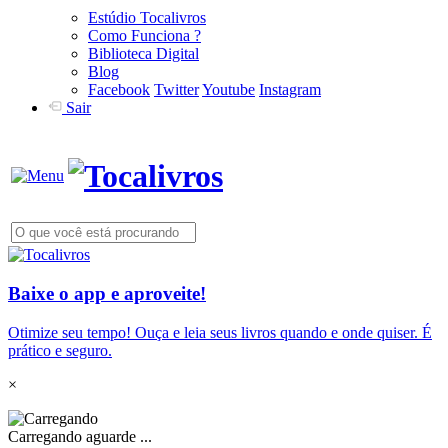
Estúdio Tocalivros
Como Funciona ?
Biblioteca Digital
Blog
Facebook
Twitter
Youtube
Instagram
Sair
Baixe o app e aproveite!
Otimize seu tempo! Ouça e leia seus livros quando e onde quiser. É
prático e seguro.
×
Carregando aguarde ...