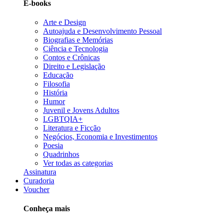
E-books
Arte e Design
Autoajuda e Desenvolvimento Pessoal
Biografias e Memórias
Ciência e Tecnologia
Contos e Crônicas
Direito e Legislação
Educação
Filosofia
História
Humor
Juvenil e Jovens Adultos
LGBTQIA+
Literatura e Ficção
Negócios, Economia e Investimentos
Poesia
Quadrinhos
Ver todas as categorias
Assinatura
Curadoria
Voucher
Conheça mais