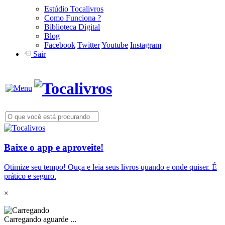
Estúdio Tocalivros
Como Funciona ?
Biblioteca Digital
Blog
Facebook
Twitter
Youtube
Instagram
Sair
Baixe o app e aproveite!
Otimize seu tempo! Ouça e leia seus livros quando e onde quiser. É
prático e seguro.
×
Carregando aguarde ...