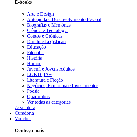
E-books
Arte e Design
Autoajuda e Desenvolvimento Pessoal
Biografias e Memórias
Ciência e Tecnologia
Contos e Crônicas
Direito e Legislação
Educação
Filosofia
História
Humor
Juvenil e Jovens Adultos
LGBTQIA+
Literatura e Ficção
Negócios, Economia e Investimentos
Poesia
Quadrinhos
Ver todas as categorias
Assinatura
Curadoria
Voucher
Conheça mais