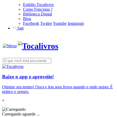
Estúdio Tocalivros
Como Funciona ?
Biblioteca Digital
Blog
Facebook
Twitter
Youtube
Instagram
Sair
Baixe o app e aproveite!
Otimize seu tempo! Ouça e leia seus livros quando e onde quiser. É
prático e seguro.
×
Carregando aguarde ...