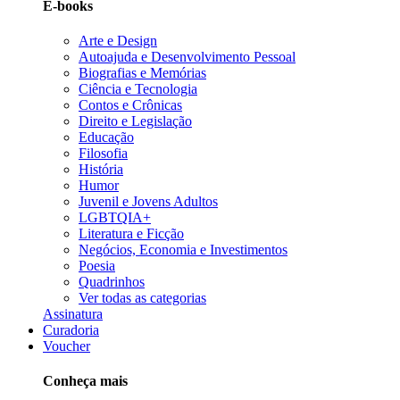
E-books
Arte e Design
Autoajuda e Desenvolvimento Pessoal
Biografias e Memórias
Ciência e Tecnologia
Contos e Crônicas
Direito e Legislação
Educação
Filosofia
História
Humor
Juvenil e Jovens Adultos
LGBTQIA+
Literatura e Ficção
Negócios, Economia e Investimentos
Poesia
Quadrinhos
Ver todas as categorias
Assinatura
Curadoria
Voucher
Conheça mais