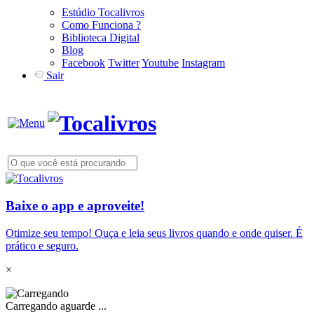
Estúdio Tocalivros
Como Funciona ?
Biblioteca Digital
Blog
Facebook
Twitter
Youtube
Instagram
Sair
Baixe o app e aproveite!
Otimize seu tempo! Ouça e leia seus livros quando e onde quiser. É
prático e seguro.
×
Carregando aguarde ...