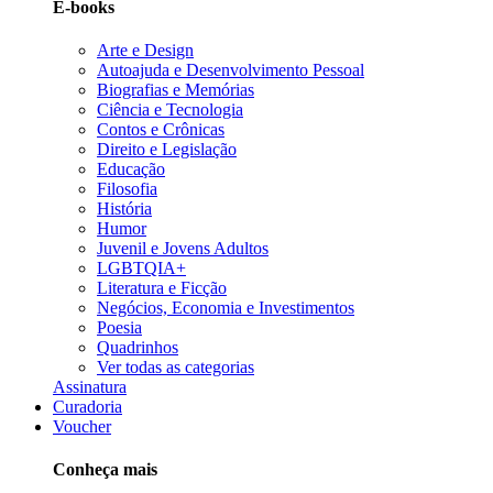
E-books
Arte e Design
Autoajuda e Desenvolvimento Pessoal
Biografias e Memórias
Ciência e Tecnologia
Contos e Crônicas
Direito e Legislação
Educação
Filosofia
História
Humor
Juvenil e Jovens Adultos
LGBTQIA+
Literatura e Ficção
Negócios, Economia e Investimentos
Poesia
Quadrinhos
Ver todas as categorias
Assinatura
Curadoria
Voucher
Conheça mais