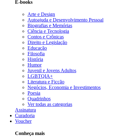
E-books
Arte e Design
Autoajuda e Desenvolvimento Pessoal
Biografias e Memórias
Ciência e Tecnologia
Contos e Crônicas
Direito e Legislação
Educação
Filosofia
História
Humor
Juvenil e Jovens Adultos
LGBTQIA+
Literatura e Ficção
Negócios, Economia e Investimentos
Poesia
Quadrinhos
Ver todas as categorias
Assinatura
Curadoria
Voucher
Conheça mais