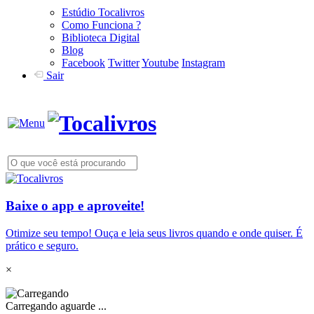
Estúdio Tocalivros
Como Funciona ?
Biblioteca Digital
Blog
Facebook
Twitter
Youtube
Instagram
Sair
Baixe o app e aproveite!
Otimize seu tempo! Ouça e leia seus livros quando e onde quiser. É
prático e seguro.
×
Carregando aguarde ...