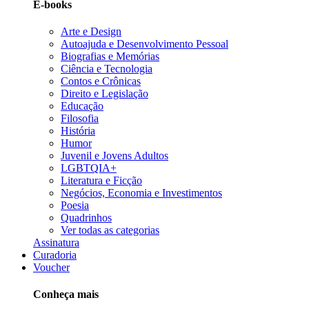
E-books
Arte e Design
Autoajuda e Desenvolvimento Pessoal
Biografias e Memórias
Ciência e Tecnologia
Contos e Crônicas
Direito e Legislação
Educação
Filosofia
História
Humor
Juvenil e Jovens Adultos
LGBTQIA+
Literatura e Ficção
Negócios, Economia e Investimentos
Poesia
Quadrinhos
Ver todas as categorias
Assinatura
Curadoria
Voucher
Conheça mais