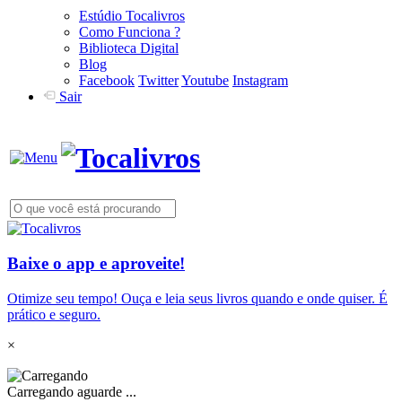
Estúdio Tocalivros
Como Funciona ?
Biblioteca Digital
Blog
Facebook
Twitter
Youtube
Instagram
Sair
Baixe o app e aproveite!
Otimize seu tempo! Ouça e leia seus livros quando e onde quiser. É
prático e seguro.
×
Carregando aguarde ...