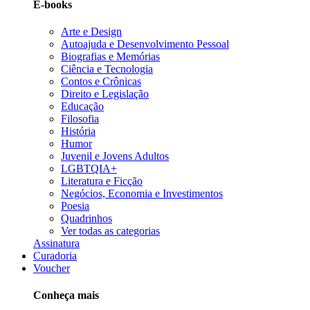
E-books
Arte e Design
Autoajuda e Desenvolvimento Pessoal
Biografias e Memórias
Ciência e Tecnologia
Contos e Crônicas
Direito e Legislação
Educação
Filosofia
História
Humor
Juvenil e Jovens Adultos
LGBTQIA+
Literatura e Ficção
Negócios, Economia e Investimentos
Poesia
Quadrinhos
Ver todas as categorias
Assinatura
Curadoria
Voucher
Conheça mais