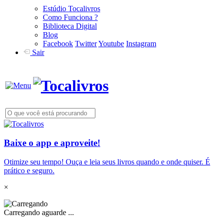
Estúdio Tocalivros
Como Funciona ?
Biblioteca Digital
Blog
Facebook
Twitter
Youtube
Instagram
Sair
Baixe o app e aproveite!
Otimize seu tempo! Ouça e leia seus livros quando e onde quiser. É
prático e seguro.
×
Carregando aguarde ...