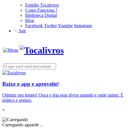
Estúdio Tocalivros
Como Funciona ?
Biblioteca Digital
Blog
Facebook
Twitter
Youtube
Instagram
Sair
Baixe o app e aproveite!
Otimize seu tempo! Ouça e leia seus livros quando e onde quiser. É
prático e seguro.
×
Carregando aguarde ...