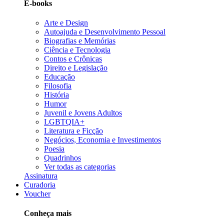
E-books
Arte e Design
Autoajuda e Desenvolvimento Pessoal
Biografias e Memórias
Ciência e Tecnologia
Contos e Crônicas
Direito e Legislação
Educação
Filosofia
História
Humor
Juvenil e Jovens Adultos
LGBTQIA+
Literatura e Ficção
Negócios, Economia e Investimentos
Poesia
Quadrinhos
Ver todas as categorias
Assinatura
Curadoria
Voucher
Conheça mais