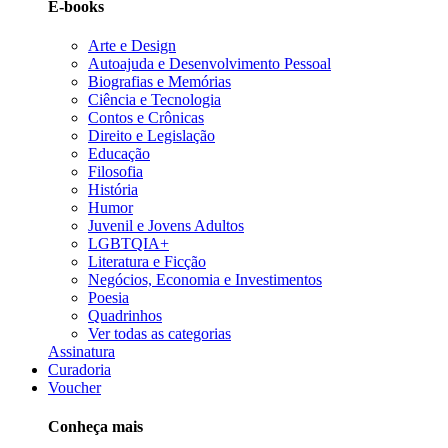
E-books
Arte e Design
Autoajuda e Desenvolvimento Pessoal
Biografias e Memórias
Ciência e Tecnologia
Contos e Crônicas
Direito e Legislação
Educação
Filosofia
História
Humor
Juvenil e Jovens Adultos
LGBTQIA+
Literatura e Ficção
Negócios, Economia e Investimentos
Poesia
Quadrinhos
Ver todas as categorias
Assinatura
Curadoria
Voucher
Conheça mais