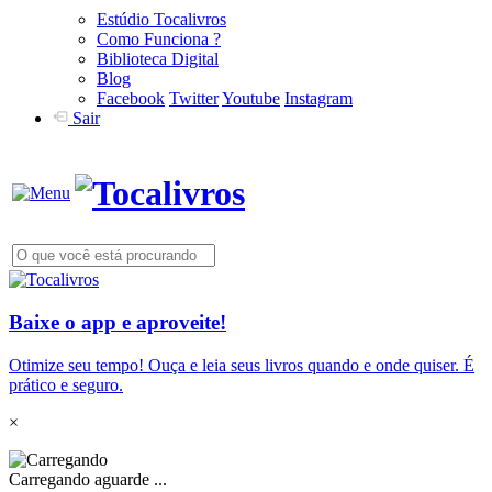
Estúdio Tocalivros
Como Funciona ?
Biblioteca Digital
Blog
Facebook
Twitter
Youtube
Instagram
Sair
Baixe o app e aproveite!
Otimize seu tempo! Ouça e leia seus livros quando e onde quiser. É
prático e seguro.
×
Carregando aguarde ...