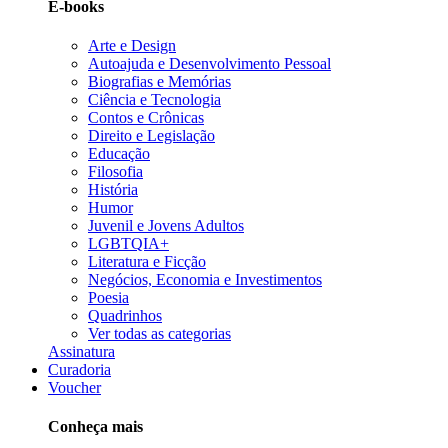
E-books
Arte e Design
Autoajuda e Desenvolvimento Pessoal
Biografias e Memórias
Ciência e Tecnologia
Contos e Crônicas
Direito e Legislação
Educação
Filosofia
História
Humor
Juvenil e Jovens Adultos
LGBTQIA+
Literatura e Ficção
Negócios, Economia e Investimentos
Poesia
Quadrinhos
Ver todas as categorias
Assinatura
Curadoria
Voucher
Conheça mais