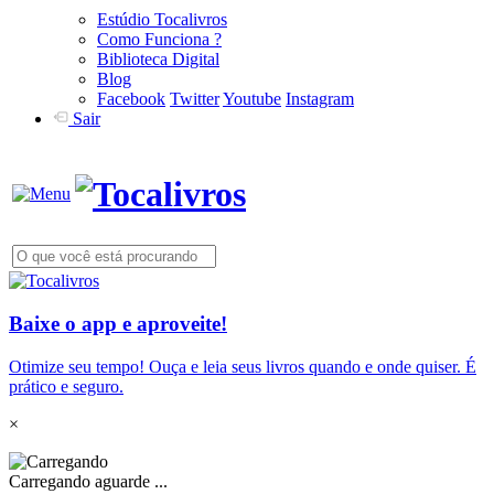
Estúdio Tocalivros
Como Funciona ?
Biblioteca Digital
Blog
Facebook
Twitter
Youtube
Instagram
Sair
Baixe o app e aproveite!
Otimize seu tempo! Ouça e leia seus livros quando e onde quiser. É
prático e seguro.
×
Carregando aguarde ...