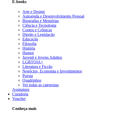
E-books
Arte e Design
Autoajuda e Desenvolvimento Pessoal
Biografias e Memórias
Ciência e Tecnologia
Contos e Crônicas
Direito e Legislação
Educação
Filosofia
História
Humor
Juvenil e Jovens Adultos
LGBTQIA+
Literatura e Ficção
Negócios, Economia e Investimentos
Poesia
Quadrinhos
Ver todas as categorias
Assinatura
Curadoria
Voucher
Conheça mais