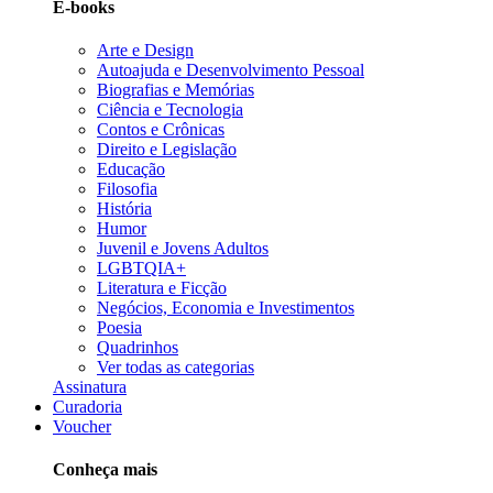
E-books
Arte e Design
Autoajuda e Desenvolvimento Pessoal
Biografias e Memórias
Ciência e Tecnologia
Contos e Crônicas
Direito e Legislação
Educação
Filosofia
História
Humor
Juvenil e Jovens Adultos
LGBTQIA+
Literatura e Ficção
Negócios, Economia e Investimentos
Poesia
Quadrinhos
Ver todas as categorias
Assinatura
Curadoria
Voucher
Conheça mais