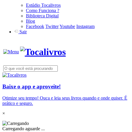
Estúdio Tocalivros
Como Funciona ?
Biblioteca Digital
Blog
Facebook
Twitter
Youtube
Instagram
Sair
Baixe o app e aproveite!
Otimize seu tempo! Ouça e leia seus livros quando e onde quiser. É
prático e seguro.
×
Carregando aguarde ...