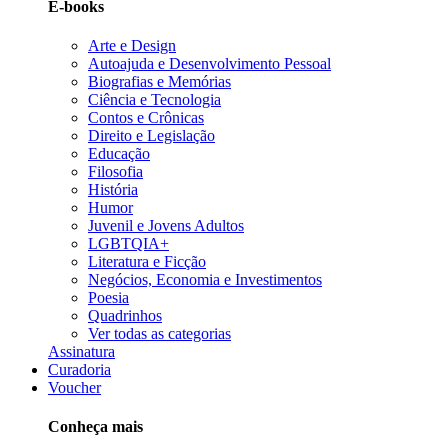
E-books
Arte e Design
Autoajuda e Desenvolvimento Pessoal
Biografias e Memórias
Ciência e Tecnologia
Contos e Crônicas
Direito e Legislação
Educação
Filosofia
História
Humor
Juvenil e Jovens Adultos
LGBTQIA+
Literatura e Ficção
Negócios, Economia e Investimentos
Poesia
Quadrinhos
Ver todas as categorias
Assinatura
Curadoria
Voucher
Conheça mais