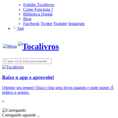
Estúdio Tocalivros
Como Funciona ?
Biblioteca Digital
Blog
Facebook
Twitter
Youtube
Instagram
Sair
Baixe o app e aproveite!
Otimize seu tempo! Ouça e leia seus livros quando e onde quiser. É
prático e seguro.
×
Carregando aguarde ...