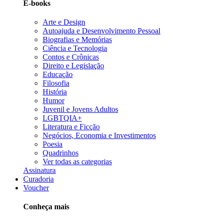
E-books
Arte e Design
Autoajuda e Desenvolvimento Pessoal
Biografias e Memórias
Ciência e Tecnologia
Contos e Crônicas
Direito e Legislação
Educação
Filosofia
História
Humor
Juvenil e Jovens Adultos
LGBTQIA+
Literatura e Ficção
Negócios, Economia e Investimentos
Poesia
Quadrinhos
Ver todas as categorias
Assinatura
Curadoria
Voucher
Conheça mais