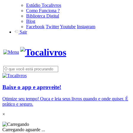
Estúdio Tocalivros
Como Funciona ?
Biblioteca Digital
Blog
Facebook
Twitter
Youtube
Instagram
Sair
Baixe o app e aproveite!
Otimize seu tempo! Ouça e leia seus livros quando e onde quiser. É
prático e seguro.
×
Carregando aguarde ...