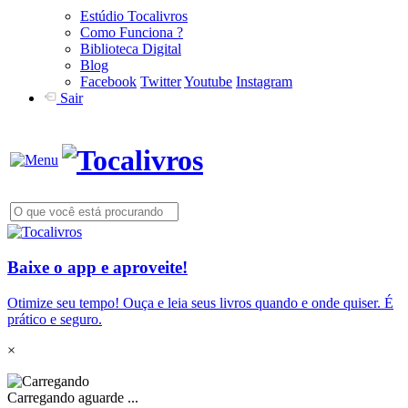
Estúdio Tocalivros
Como Funciona ?
Biblioteca Digital
Blog
Facebook
Twitter
Youtube
Instagram
Sair
Baixe o app e aproveite!
Otimize seu tempo! Ouça e leia seus livros quando e onde quiser. É
prático e seguro.
×
Carregando aguarde ...