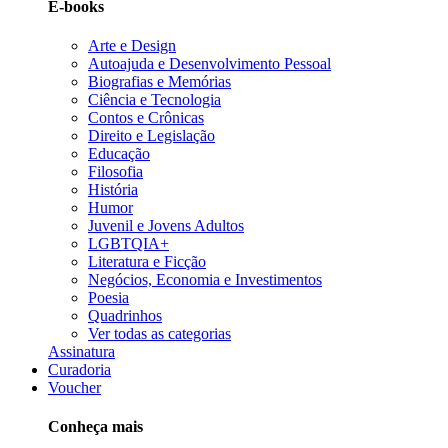
E-books
Arte e Design
Autoajuda e Desenvolvimento Pessoal
Biografias e Memórias
Ciência e Tecnologia
Contos e Crônicas
Direito e Legislação
Educação
Filosofia
História
Humor
Juvenil e Jovens Adultos
LGBTQIA+
Literatura e Ficção
Negócios, Economia e Investimentos
Poesia
Quadrinhos
Ver todas as categorias
Assinatura
Curadoria
Voucher
Conheça mais