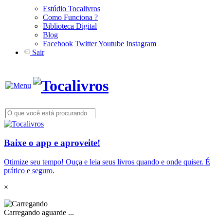
Estúdio Tocalivros
Como Funciona ?
Biblioteca Digital
Blog
Facebook
Twitter
Youtube
Instagram
Sair
Baixe o app e aproveite!
Otimize seu tempo! Ouça e leia seus livros quando e onde quiser. É
prático e seguro.
×
Carregando aguarde ...