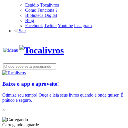
Estúdio Tocalivros
Como Funciona ?
Biblioteca Digital
Blog
Facebook
Twitter
Youtube
Instagram
Sair
Baixe o app e aproveite!
Otimize seu tempo! Ouça e leia seus livros quando e onde quiser. É
prático e seguro.
×
Carregando aguarde ...