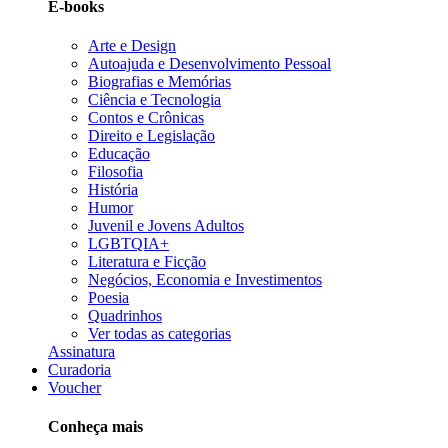
E-books
Arte e Design
Autoajuda e Desenvolvimento Pessoal
Biografias e Memórias
Ciência e Tecnologia
Contos e Crônicas
Direito e Legislação
Educação
Filosofia
História
Humor
Juvenil e Jovens Adultos
LGBTQIA+
Literatura e Ficção
Negócios, Economia e Investimentos
Poesia
Quadrinhos
Ver todas as categorias
Assinatura
Curadoria
Voucher
Conheça mais