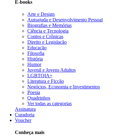
E-books
Arte e Design
Autoajuda e Desenvolvimento Pessoal
Biografias e Memórias
Ciência e Tecnologia
Contos e Crônicas
Direito e Legislação
Educação
Filosofia
História
Humor
Juvenil e Jovens Adultos
LGBTQIA+
Literatura e Ficção
Negócios, Economia e Investimentos
Poesia
Quadrinhos
Ver todas as categorias
Assinatura
Curadoria
Voucher
Conheça mais