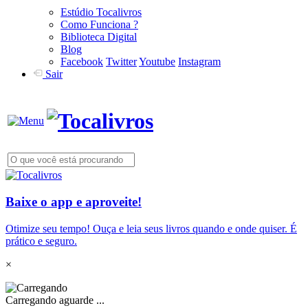
Estúdio Tocalivros
Como Funciona ?
Biblioteca Digital
Blog
Facebook
Twitter
Youtube
Instagram
Sair
Baixe o app e aproveite!
Otimize seu tempo! Ouça e leia seus livros quando e onde quiser. É
prático e seguro.
×
Carregando aguarde ...