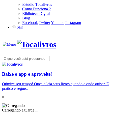
Estúdio Tocalivros
Como Funciona ?
Biblioteca Digital
Blog
Facebook
Twitter
Youtube
Instagram
Sair
Baixe o app e aproveite!
Otimize seu tempo! Ouça e leia seus livros quando e onde quiser. É
prático e seguro.
×
Carregando aguarde ...