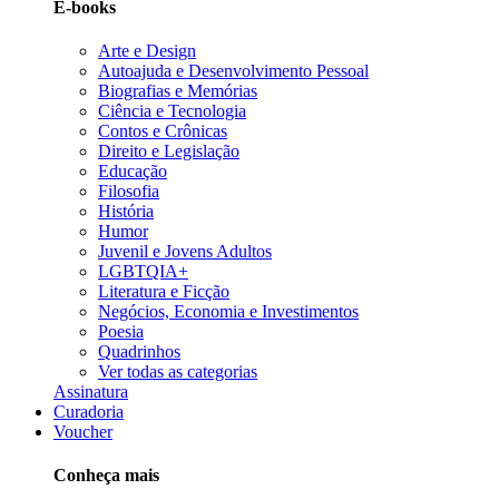
E-books
Arte e Design
Autoajuda e Desenvolvimento Pessoal
Biografias e Memórias
Ciência e Tecnologia
Contos e Crônicas
Direito e Legislação
Educação
Filosofia
História
Humor
Juvenil e Jovens Adultos
LGBTQIA+
Literatura e Ficção
Negócios, Economia e Investimentos
Poesia
Quadrinhos
Ver todas as categorias
Assinatura
Curadoria
Voucher
Conheça mais