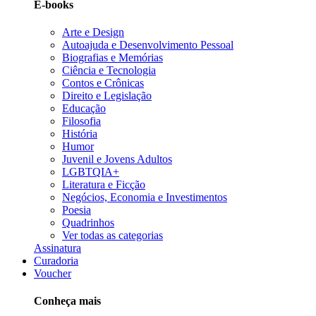
E-books
Arte e Design
Autoajuda e Desenvolvimento Pessoal
Biografias e Memórias
Ciência e Tecnologia
Contos e Crônicas
Direito e Legislação
Educação
Filosofia
História
Humor
Juvenil e Jovens Adultos
LGBTQIA+
Literatura e Ficção
Negócios, Economia e Investimentos
Poesia
Quadrinhos
Ver todas as categorias
Assinatura
Curadoria
Voucher
Conheça mais