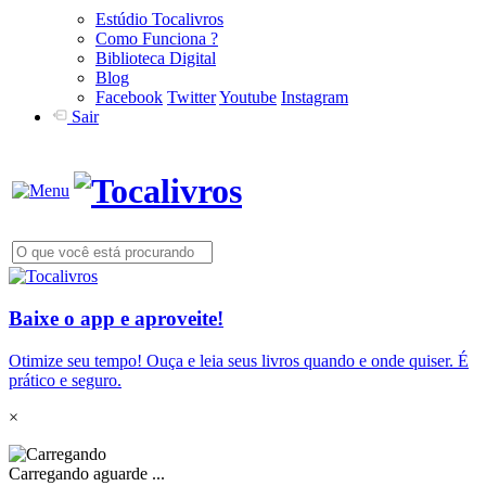
Estúdio Tocalivros
Como Funciona ?
Biblioteca Digital
Blog
Facebook
Twitter
Youtube
Instagram
Sair
Baixe o app e aproveite!
Otimize seu tempo! Ouça e leia seus livros quando e onde quiser. É
prático e seguro.
×
Carregando aguarde ...