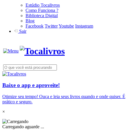
Estúdio Tocalivros
Como Funciona ?
Biblioteca Digital
Blog
Facebook
Twitter
Youtube
Instagram
Sair
Baixe o app e aproveite!
Otimize seu tempo! Ouça e leia seus livros quando e onde quiser. É
prático e seguro.
×
Carregando aguarde ...