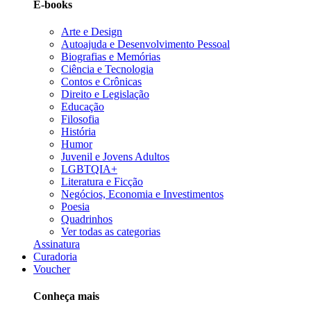
E-books
Arte e Design
Autoajuda e Desenvolvimento Pessoal
Biografias e Memórias
Ciência e Tecnologia
Contos e Crônicas
Direito e Legislação
Educação
Filosofia
História
Humor
Juvenil e Jovens Adultos
LGBTQIA+
Literatura e Ficção
Negócios, Economia e Investimentos
Poesia
Quadrinhos
Ver todas as categorias
Assinatura
Curadoria
Voucher
Conheça mais