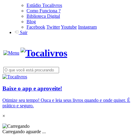
Estúdio Tocalivros
Como Funciona ?
Biblioteca Digital
Blog
Facebook
Twitter
Youtube
Instagram
Sair
Baixe o app e aproveite!
Otimize seu tempo! Ouça e leia seus livros quando e onde quiser. É
prático e seguro.
×
Carregando aguarde ...