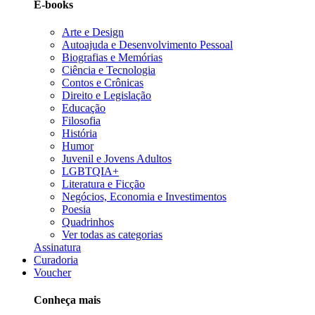
E-books
Arte e Design
Autoajuda e Desenvolvimento Pessoal
Biografias e Memórias
Ciência e Tecnologia
Contos e Crônicas
Direito e Legislação
Educação
Filosofia
História
Humor
Juvenil e Jovens Adultos
LGBTQIA+
Literatura e Ficção
Negócios, Economia e Investimentos
Poesia
Quadrinhos
Ver todas as categorias
Assinatura
Curadoria
Voucher
Conheça mais