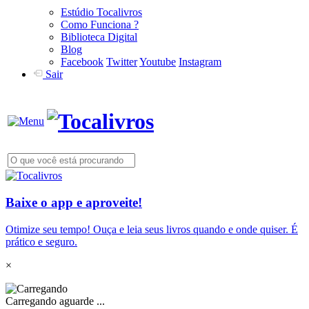
Estúdio Tocalivros
Como Funciona ?
Biblioteca Digital
Blog
Facebook
Twitter
Youtube
Instagram
Sair
Baixe o app e aproveite!
Otimize seu tempo! Ouça e leia seus livros quando e onde quiser. É
prático e seguro.
×
Carregando aguarde ...