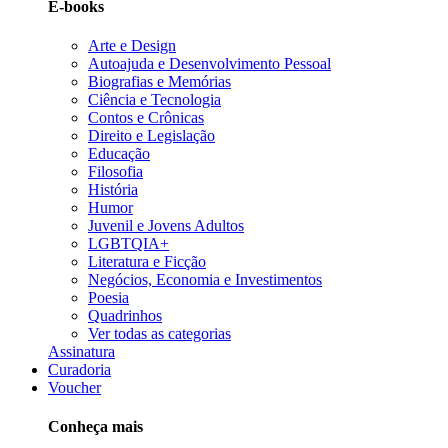
E-books
Arte e Design
Autoajuda e Desenvolvimento Pessoal
Biografias e Memórias
Ciência e Tecnologia
Contos e Crônicas
Direito e Legislação
Educação
Filosofia
História
Humor
Juvenil e Jovens Adultos
LGBTQIA+
Literatura e Ficção
Negócios, Economia e Investimentos
Poesia
Quadrinhos
Ver todas as categorias
Assinatura
Curadoria
Voucher
Conheça mais